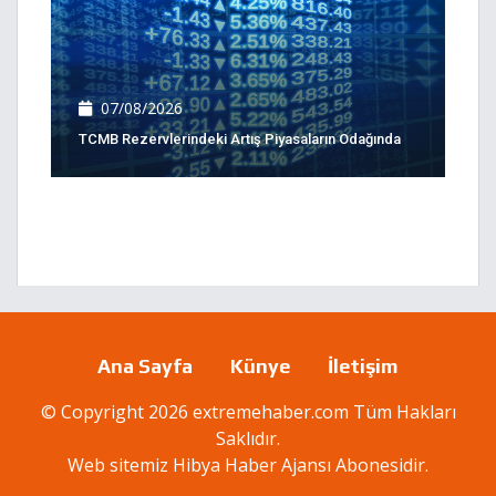
07/08/2026
TCMB Rezervlerindeki Artış Piyasaların Odağında
Ana Sayfa
Künye
İletişim
© Copyright 2026 extremehaber.com Tüm Hakları
Saklıdır.
Web sitemiz
Hibya Haber Ajansı
Abonesidir.