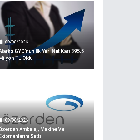
09/08/2026
Alarko GYO'nun Ilk Yarı Net Karı 395,5
Milyon TL Oldu
09/08/2026
Özerden Ambalaj, Makine Ve
Ekipmanlarını Sattı