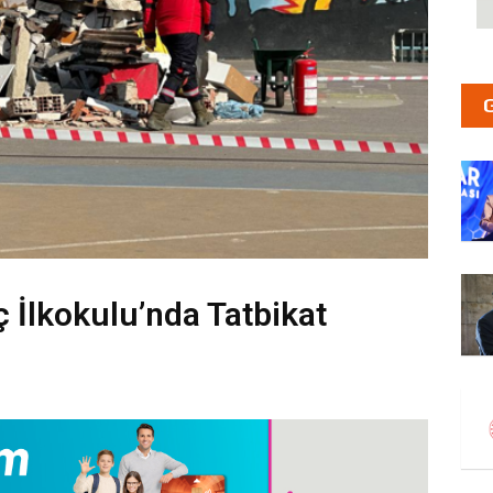
İlkokulu’nda Tatbikat