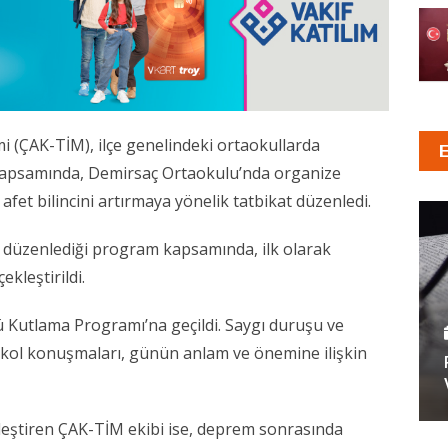
 (ÇAK-TİM), ilçe genelindeki ortaokullarda
 kapsamında, Demirsaç Ortaokulu’nda organize
et bilincini artırmaya yönelik tatbikat düzenledi.
n düzenlediği program kapsamında, ilk olarak
kleştirildi.
 Kutlama Programı’na geçildi. Saygı duruşu ve
otokol konuşmaları, günün anlam ve önemine ilişkin
kleştiren ÇAK-TİM ekibi ise, deprem sonrasında