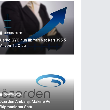
09/08/2026
Alarko GYO'nun Ilk Yarı Net Karı 395,5
Milyon TL Oldu
09/08/2026
Özerden Ambalaj, Makine Ve
Ekipmanlarını Sattı