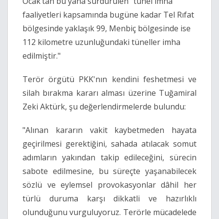
Ocak’tan bu yana sürdürülen “tünel imha”
faaliyetleri kapsamında bugüne kadar Tel Rıfat
bölgesinde yaklaşık 99, Menbiç bölgesinde ise
112 kilometre uzunluğundaki tüneller imha
edilmiştir."
Terör örgütü PKK'nın kendini feshetmesi ve
silah bırakma kararı alması üzerine Tuğamiral
Zeki Aktürk, şu değerlendirmelerde bulundu:
"Alınan kararın vakit kaybetmeden hayata
geçirilmesi gerektiğini, sahada atılacak somut
adımların yakından takip edileceğini, sürecin
sabote edilmesine, bu süreçte yaşanabilecek
sözlü ve eylemsel provokasyonlar dâhil her
türlü duruma karşı dikkatli ve hazırlıklı
olunduğunu vurguluyoruz. Terörle mücadelede