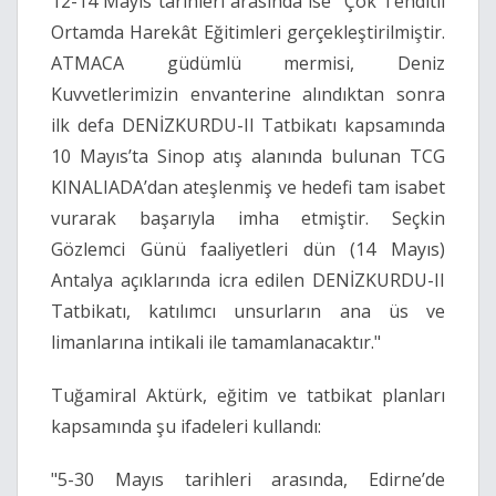
12-14 Mayıs tarihleri arasında ise “Çok Tehditli
Ortamda Harekât Eğitimleri gerçekleştirilmiştir.
ATMACA güdümlü mermisi, Deniz
Kuvvetlerimizin envanterine alındıktan sonra
ilk defa DENİZKURDU-II Tatbikatı kapsamında
10 Mayıs’ta Sinop atış alanında bulunan TCG
KINALIADA’dan ateşlenmiş ve hedefi tam isabet
vurarak başarıyla imha etmiştir. Seçkin
Gözlemci Günü faaliyetleri dün (14 Mayıs)
Antalya açıklarında icra edilen DENİZKURDU-II
Tatbikatı, katılımcı unsurların ana üs ve
limanlarına intikali ile tamamlanacaktır."
Tuğamiral Aktürk, eğitim ve tatbikat planları
kapsamında şu ifadeleri kullandı:
"5-30 Mayıs tarihleri arasında, Edirne’de